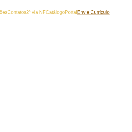
ões
Contatos
2ª via NF
Catálogo
Portal
Envie Currículo