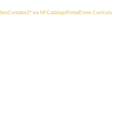
ões
Contatos
2ª via NF
Catálogo
Portal
Envie Currículo