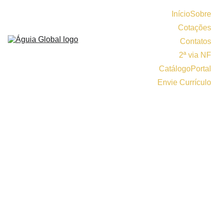
Início
Sobre
Cotações
Contatos
2ª via NF
Catálogo
Portal
Envie Currículo
João Pedro Pires
2/28/2023
2 min read