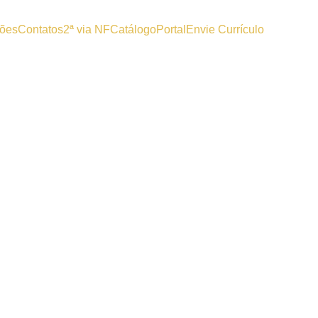
ões
Contatos
2ª via NF
Catálogo
Portal
Envie Currículo